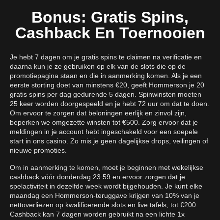
Bonus: Gratis Spins,
Cashback En Toernooien
Je hebt 7 dagen om je gratis spins te claimen na verificatie en
daarna kun je ze gebruiken op elk van de slots die op de
promotiepagina staan en die in aanmerking komen. Als je een
eerste storting doet van minstens €20, geeft Hommerson je 20
gratis spins per dag gedurende 5 dagen. Spinwinsten moeten
25 keer worden doorgespeeld en je hebt 72 uur om dat te doen.
Om ervoor te zorgen dat beloningen eerlijk en zinvol zijn,
beperken we omgezette winsten tot €500. Zorg ervoor dat je
meldingen in je account hebt ingeschakeld voor een soepele
start in ons casino. Zo mis je geen dagelijkse drops, veilingen of
nieuwe promoties.
Om in aanmerking te komen, moet je beginnen met wekelijkse
cashback vóór donderdag 23:59 en ervoor zorgen dat je
spelactiviteit in dezelfde week wordt bijgehouden. Je kunt elke
maandag een Hommerson-teruggave krijgen van 10% van je
nettoverliezen op kwalificerende slots en live tafels, tot €200.
Cashback kan 7 dagen worden gebruikt na een lichte 1x