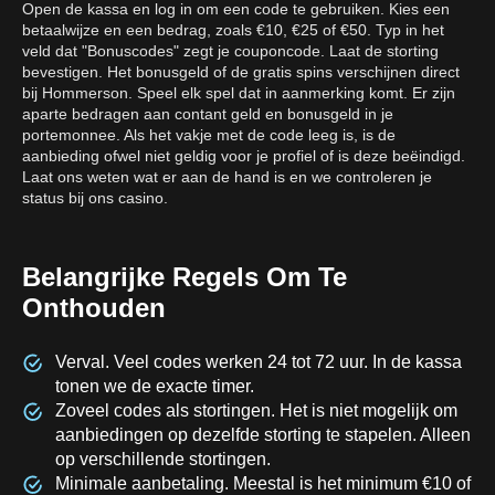
Open de kassa en log in om een code te gebruiken. Kies een
betaalwijze en een bedrag, zoals €10, €25 of €50. Typ in het
veld dat "Bonuscodes" zegt je couponcode. Laat de storting
bevestigen. Het bonusgeld of de gratis spins verschijnen direct
bij Hommerson. Speel elk spel dat in aanmerking komt. Er zijn
aparte bedragen aan contant geld en bonusgeld in je
portemonnee. Als het vakje met de code leeg is, is de
aanbieding ofwel niet geldig voor je profiel of is deze beëindigd.
Laat ons weten wat er aan de hand is en we controleren je
status bij ons casino.
Belangrijke Regels Om Te
Onthouden
Verval. Veel codes werken 24 tot 72 uur. In de kassa
tonen we de exacte timer.
Zoveel codes als stortingen. Het is niet mogelijk om
aanbiedingen op dezelfde storting te stapelen. Alleen
op verschillende stortingen.
Minimale aanbetaling. Meestal is het minimum €10 of