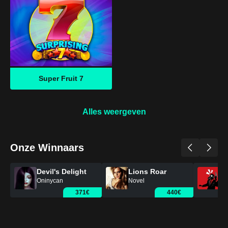
Super Fruit 7
Alles weergeven
Onze Winnaars
Devil's Delight
Lions Roar
Sw
Oninycan
Novel
Sc
371€
440€