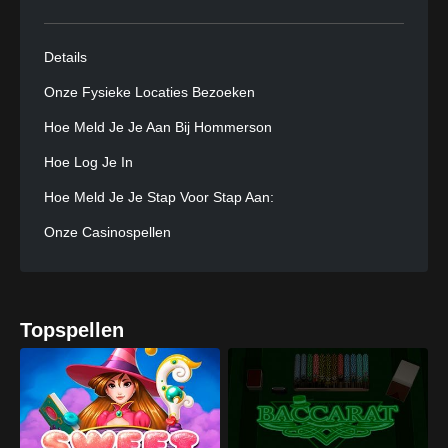
Details
Onze Fysieke Locaties Bezoeken
Hoe Meld Je Je Aan Bij Hommerson
Hoe Log Je In
Hoe Meld Je Je Stap Voor Stap Aan:
Onze Casinospellen
Categorieën Spellen En Goede Keuzes
Bonus: Gratis Spins, Cashback En Toernooien
Topspellen
Gratis Spins Uitleg Over Hoe Onze Bonussen Werken
Hoe Gebruik Je Promocodes
Hoe Krijg Je Een Code
Belangrijke Regels Om Te Onthouden