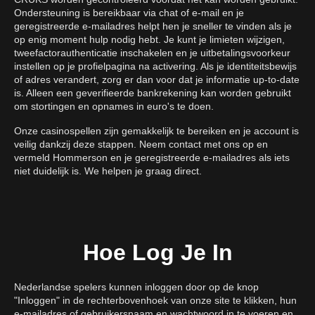
Ondersteuning is bereikbaar via chat of e-mail en je
geregistreerde e-mailadres helpt hen je sneller te vinden als je
op enig moment hulp nodig hebt. Je kunt je limieten wijzigen,
tweefactorauthenticatie inschakelen en je uitbetalingsvoorkeur
instellen op je profielpagina na activering. Als je identiteitsbewijs
of adres verandert, zorg er dan voor dat je informatie up-to-date
is. Alleen een geverifieerde bankrekening kan worden gebruikt
om stortingen en opnames in euro's te doen.
Onze casinospellen zijn gemakkelijk te bereiken en je account is
veilig dankzij deze stappen. Neem contact met ons op en
vermeld Hommerson en je geregistreerde e-mailadres als iets
niet duidelijk is. We helpen je graag direct.
Hoe Log Je In
Nederlandse spelers kunnen inloggen door op de knop
"Inloggen" in de rechterbovenhoek van onze site te klikken, hun
e-mailadres of gebruikersnaam en wachtwoord in te voeren en