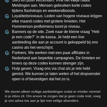
SMS en push verzenden. Vink het vakje naast
Meldingen aan. Mensen gebruiken korte codes
tijdens flashdrops en weekendboosts.
Loyaliteitsniveaus. Leden van hogere niveaus krijgen
elke maand codes met grotere limieten. Het
Hommerson-profielmenu toont je niveau.
Banners op de site. Zoek naar de kleine vraag "Heb
je een code?" in de kassa. Je hebt een live
aanbieding die aan je account is gekoppeld bij ons
casino als het verschijnt.
Partners. We werken met een paar affiliates in
Nederland aan beperkte campagnes. De limieten en
timers op deze codes kunnen strenger zijn.
Hulp geven. Vraag ons via chat als je iets hebt
gemist. We kunnen je laten weten of het dropvenster
open is of bevestigen dat het zo is.
We sturen alleen nuttige aanbiedingen zodat er minder rommel
in je inbox zit. Om ervoor te zorgen dat je geen code mist, voeg
je ons adres toe aan je lijst met veilige afzenders.