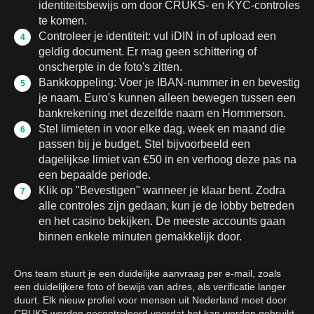
identiteitsbewijs om door CRUKS- en KYC-controles
te komen.
Controleer je identiteit: vul iDIN in of upload een
geldig document. Er mag geen schittering of
onscherpte in de foto's zitten.
Bankkoppeling: Voer je IBAN-nummer in en bevestig
je naam. Euro's kunnen alleen bewegen tussen een
bankrekening met dezelfde naam en Hommerson.
Stel limieten in voor elke dag, week en maand die
passen bij je budget. Stel bijvoorbeeld een
dagelijkse limiet van €50 in en verhoog deze pas na
een bepaalde periode.
Klik op "Bevestigen" wanneer je klaar bent. Zodra
alle controles zijn gedaan, kun je de lobby betreden
en het casino bekijken. De meeste accounts gaan
binnen enkele minuten gemakkelijk door.
Ons team stuurt je een duidelijke aanvraag per e-mail, zoals
een duidelijkere foto of bewijs van adres, als verificatie langer
duurt. Elk nieuw profiel voor mensen uit Nederland moet door
CRUKS worden gecontroleerd voordat het kan worden gebruikt.