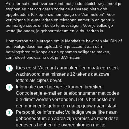
Als informatie niet overeenkomt met je identiteitsbewijs, moet je
stoppen en het corrigeren zodat de aanvraag niet wordt
opgehouden. Klik op onze homepage op "Aanmelden". Voer
vervolgens je e-mailadres en telefoonnummer in en gebruik
eenmalige codes om beide te bevestigen. Voer je volledige
wettelijke naam, je geboortedatum en je thuisadres in.
Hommerson zal je vragen om je identiteit te bewijzen via iDIN of
een veilige documentupload. Om je account aan één
betalingsbron te koppelen en opnames veiliger te maken,
controleert ons casino ook je IBAN-naam.
Kies eerst "Account aanmaken" en maak een sterk
wachtwoord met minstens 12 tekens dat zowel
letters als cijfers bevat.
Informatie over hoe we je kunnen bereiken:
Controleer je e-mail en telefoonnummer met codes
die direct worden verzonden. Het is het beste om
een nummer te gebruiken dat op jouw naam staat.
Persoonlijke informatie: Volledige wettelijke naam,
geboortedatum en adres zijn vereist. Je moet deze
gegevens hebben die overeenkomen met je