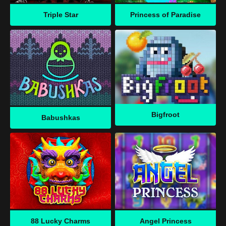
Triple Star
Princess of Paradise
Bigfroot
Babushkas
88 Lucky Charms
Angel Princess