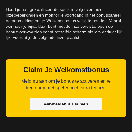
Houd je aan gekwalificeerde spellen, volg eventuele
inzetbeperkingen en monitor je voortgang in het bonuspaneel
na aanmelding om je Welkomstbonus veilig te houden. Vooral
wanneer je bijna klaar bent met de inzetvereiste, open de
bonusvoorwaarden vanaf hetzelfde scherm als iets onduidelijk
lijkt voordat je de volgende inzet plaatst.
Claim Je Welkomstbonus
Meld nu aan om je bonus te activeren en te
beginnen met spelen met extra tegoed.
Aanmelden & Claimen