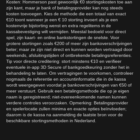
Kosten: Hommerson past gewoonlijk €0 stortingskosten toe aan
zijn kant, maar je bank of betalingsprovider kan nog steeds
kosten toevoegen. Kies de methode die een totaal van exact
€10 toont wanneer je een € 10 storting invoert als je een
kostenvrije bijstorting wenst en extra regelitems in de
kassabevestiging wilt vermijden. Meestal bedoeld voor direct
spel, zijn kaart- en online bankstortingen de snelste. Voor
grotere stortingen zoals €200 of meer zijn bankoverschrijvingen
beter; maar ze zijn niet direct en kunnen worden vertraagd door
weekends, afsluitingstijden of ontbrekende betalingsreferenties.
Tip voor directe creditering: stort minstens €10 en verifieer
eventuele in-app 3D Secure of bankgoedkeuring zonder het in
behandeling te laten. Om vertragingen te voorkomen, controleer
nogmaals de referentie en accountinformatie die in de kassa
wordt weergegeven voordat je bankoverschrijvingen van €50 of
meer verstuurt. Gebruik een betalingsmethode die op je eigen
naam is geregistreerd; niet-overeenkomende namen kunnen
verdere controles veroorzaken. Opmerking: Betalingsprovider
en spelerlocatie zullen minima en exacte opties beïnvloeden;
daarom is de kassa na aanmelding de laatste bron voor de
beschikbare stortingsmethoden in Nederland.