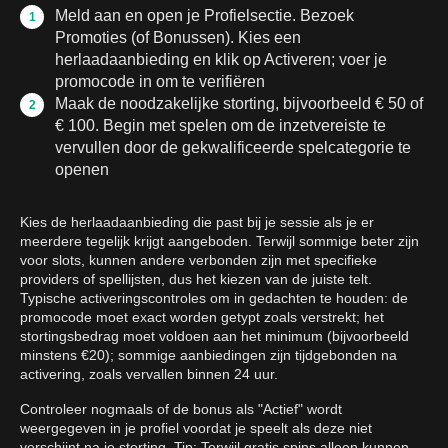
Meld aan en open je Profielsectie. Bezoek
Promoties (of Bonussen). Kies een
herlaadaanbieding en klik op Activeren; voer je
promocode in om te verifiëren
Maak de noodzakelijke storting, bijvoorbeeld € 50 of
€ 100. Begin met spelen om de inzetvereiste te
vervullen door de gekwalificeerde spelcategorie te
openen
Kies de herlaadaanbieding die past bij je sessie als je er
meerdere tegelijk krijgt aangeboden. Terwijl sommige beter zijn
voor slots, kunnen andere verbonden zijn met specifieke
providers of spellijsten, dus het kiezen van de juiste telt.
Typische activeringscontroles om in gedachten te houden: de
promocode moet exact worden getypt zoals verstrekt; het
stortingsbedrag moet voldoen aan het minimum (bijvoorbeeld
minstens €20); sommige aanbiedingen zijn tijdgebonden na
activering, zoals vervallen binnen 24 uur.
Controleer nogmaals of de bonus als "Actief" wordt
weergegeven in je profiel voordat je speelt als deze niet
verschijnt na je storting. Tip: Terwijl gratis spins alleen kunnen