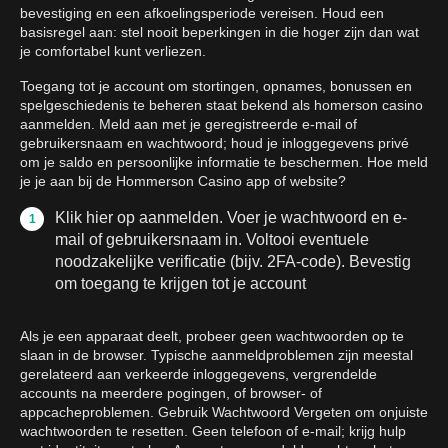
bevestiging en een afkoelingsperiode vereisen. Houd een
basisregel aan: stel nooit beperkingen in die hoger zijn dan wat
je comfortabel kunt verliezen.
Toegang tot je account om stortingen, opnames, bonussen en
spelgeschiedenis te beheren staat bekend als homerson casino
aanmelden. Meld aan met je geregistreerde e-mail of
gebruikersnaam en wachtwoord; houd je inloggegevens privé
om je saldo en persoonlijke informatie te beschermen. Hoe meld
je je aan bij de Hommerson Casino app of website?
Klik hier op aanmelden. Voer je wachtwoord en e-
mail of gebruikersnaam in. Voltooi eventuele
noodzakelijke verificatie (bijv. 2FA-code). Bevestig
om toegang te krijgen tot je account
Als je een apparaat deelt, probeer geen wachtwoorden op te
slaan in de browser. Typische aanmeldproblemen zijn meestal
gerelateerd aan verkeerde inloggegevens, vergrendelde
accounts na meerdere pogingen, of browser- of
appcacheproblemen. Gebruik Wachtwoord Vergeten om onjuiste
wachtwoorden te resetten. Geen telefoon of e-mail; krijg hulp