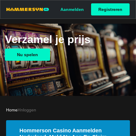
Aanmelden
Registreren
Verzamel je prijs
Nu spelen
Home
Inloggen
Hommerson Casino Aanmelden