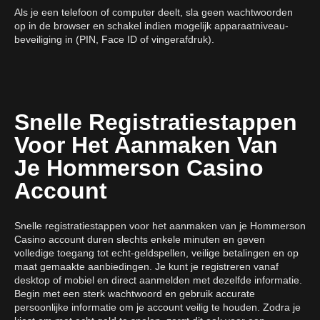
Als je een telefoon of computer deelt, sla geen wachtwoorden
op in de browser en schakel indien mogelijk apparaatniveau-
beveiliging in (PIN, Face ID of vingerafdruk).
Snelle Registratiestappen
Voor Het Aanmaken Van
Je Hommerson Casino
Account
Snelle registratiestappen voor het aanmaken van je Hommerson
Casino account duren slechts enkele minuten en geven
volledige toegang tot echt-geldspellen, veilige betalingen en op
maat gemaakte aanbiedingen. Je kunt je registreren vanaf
desktop of mobiel en direct aanmelden met dezelfde informatie.
Begin met een sterk wachtwoord en gebruik accurate
persoonlijke informatie om je account veilig te houden. Zodra je