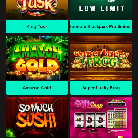
King Tusk
Double Exposure Blackjack Pro Series Lo
Amazon Gold
Super Lucky Frog