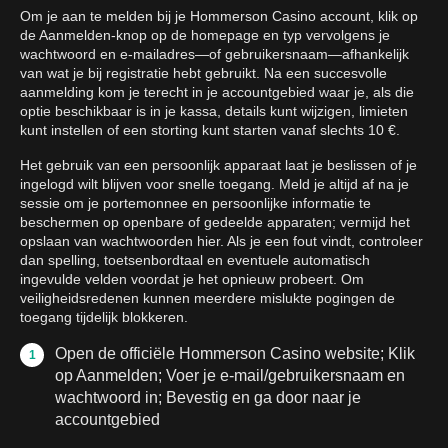
Om je aan te melden bij je Hommerson Casino account, klik op
de Aanmelden-knop op de homepage en typ vervolgens je
wachtwoord en e-mailadres—of gebruikersnaam—afhankelijk
van wat je bij registratie hebt gebruikt. Na een succesvolle
aanmelding kom je terecht in je accountgebied waar je, als die
optie beschikbaar is in je kassa, details kunt wijzigen, limieten
kunt instellen of een storting kunt starten vanaf slechts 10 €.
Het gebruik van een persoonlijk apparaat laat je beslissen of je
ingelogd wilt blijven voor snelle toegang. Meld je altijd af na je
sessie om je portemonnee en persoonlijke informatie te
beschermen op openbare of gedeelde apparaten; vermijd het
opslaan van wachtwoorden hier. Als je een fout vindt, controleer
dan spelling, toetsenbordtaal en eventuele automatisch
ingevulde velden voordat je het opnieuw probeert. Om
veiligheidsredenen kunnen meerdere mislukte pogingen de
toegang tijdelijk blokkeren.
Open de officiële Hommerson Casino website; Klik
op Aanmelden; Voer je e-mail/gebruikersnaam en
wachtwoord in; Bevestig en ga door naar je
accountgebied