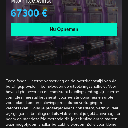
Maximale Winst
67300 €
Nu Opnemen
Twee fasen—interne verwerking en de overdrachtstijd van de
betalingsprovider—beïnvloeden de uitbetalingssnelheid. Voor
bevestigde accounts en consistent betalingsgedrag zijn interne
controles meestal het snelst; voor eerste opnames en grote
verzoeken kunnen nalevingsprocedures vertragingen
veroorzaken. Houd je profielgegevens consistent, vermijd veel
wijzigingen in betalingsdetails vlak voordat je geld aanvraagt, en
neem op met dezelfde methode die je gebruikte om te storten
waar mogelijk om sneller betaald te worden. Zelfs voor kleine