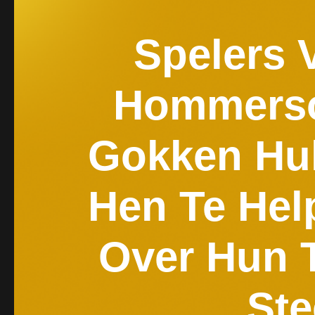
Spelers 
Hommerso
Gokken Hu
Hen Te Hel
Over Hun T
Ste