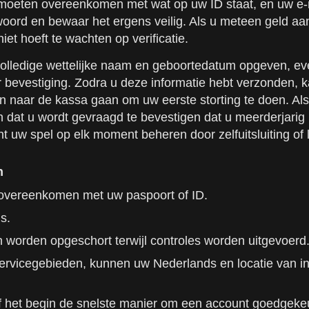
moeten overeenkomen met wat op uw ID staat, en uw e-
woord en bewaar het ergens veilig. Als u meteen geld aa
et hoeft te wachten op verificatie.
 volledige wettelijke naam en geboortedatum opgeven, e
evestiging. Zodra u deze informatie hebt verzonden, ka
n naar de kassa gaan om uw eerste storting te doen. Al
n dat u wordt gevraagd te bevestigen dat u meerderjarig 
t uw spel op elk moment beheren door zelfuitsluiting of lim
n
 overeenkomen met uw paspoort of ID.
s.
 worden opgeschort terwijl controles worden uitgevoerd
e servicegebieden, kunnen uw Nederlands en locatie van 
af het begin de snelste manier om een account goedgekeur