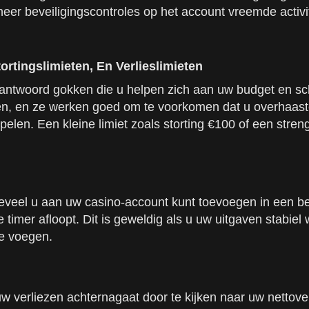
er beveiligingscontroles op het account vreemde activite
tingslimieten, En Verlieslimieten
antwoord gokken die u helpen zich aan uw budget en sc
igen, en ze werken goed om te voorkomen dat u overhaast
 spelen. Een kleine limiet zoals storting €100 of een stren
hoeveel u aan uw casino-account kunt toevoegen in een be
imer afloopt. Dit is geweldig als u uw uitgaven stabiel w
te voegen.
w verliezen achternagaat door te kijken naar uw nettover