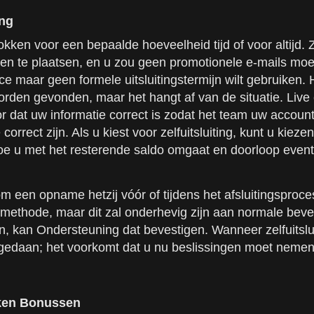
ing
gokken voor een bepaalde hoeveelheid tijd of voor altijd. Z
pen te plaatsen, en u zou geen promotionele e-mails moe
vice maar geen formele uitsluitingstermijn wilt gebruiken
den gevonden, maar het hangt af van de situatie. Live c
voor dat uw informatie correct is zodat het team uw accou
rrect zijn. Als u kiest voor zelfuitsluiting, kunt u kiez
oe u met het resterende saldo omgaat en doorloop eventue
m een opname hetzij vóór of tijdens het afsluitingspro
ethode, maar dit zal onderhevig zijn aan normale bevei
n, kan Ondersteuning dat bevestigen. Wanneer zelfuitslui
edaan; het voorkomt dat u nu beslissingen moet nemen 
ken Bonussen