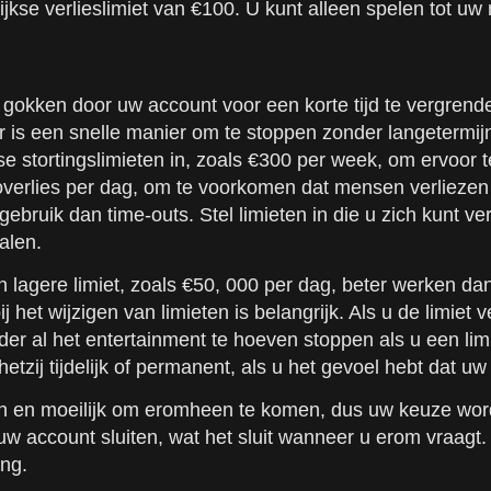
jkse verlieslimiet van €100. U kunt alleen spelen tot uw
okken door uw account voor een korte tijd te vergrendel
r is een snelle manier om te stoppen zonder langetermi
e stortingslimieten in, zoals €300 per week, om ervoor te
nettoverlies per dag, om te voorkomen dat mensen verlie
gebruik dan time-outs. Stel limieten in die u zich kunt v
alen.
n lagere limiet, zoals €50, 000 per dag, beter werken da
ij het wijzigen van limieten is belangrijk. Als u de limie
nder al het entertainment te hoeven stoppen als u een l
tzij tijdelijk of permanent, als u het gevoel hebt dat uw
n en moeilijk om eromheen te komen, dus uw keuze wordt
 uw account sluiten, wat het sluit wanneer u erom vraagt
ing.