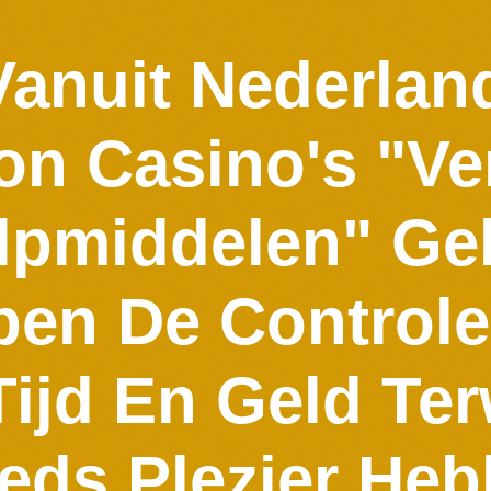
Vanuit Nederla
n Casino's "Ve
lpmiddelen" Ge
pen De Control
ijd En Geld Ter
eds Plezier He