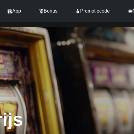
App
Bonus
Promotiecode
ijs