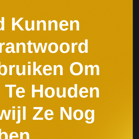
nd Kunnen
rantwoord
bruiken Om
e Te Houden
wijl Ze Nog
bben