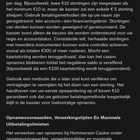
per dag. Bijvoorbeeld, twee €10 stortingen zijn toegestaan als
het minimum €10 is; maar de kassier zal een enkele € 5 storting
afwijzen. Gebruik betalingsmethoden die op uw naam zijn
geregistreerd; één account—één financieringsbron. Stortingen
van derden kunnen worden geweigerd of geretourneerd. De
kassier toont alleen de keuzes die worden ondersteund voor uw
regio en accountstatus. Consistentie telt: herhaalde stortingen
met meerdere instrumenten kunnen extra controles activeren,
vooral als totalen €300 of meer naderen. Mocht een
kaartstorting worden teruggedraaid, dan kan het casino
opnames blokkeren totdat het negatieve saldo is vereffend
(bijvoorbeeld als een €100 kaartstorting wordt teruggevorderd).
Gebruik een methode die u later snel kunt verifiëren om
vertragingen te vermijden bij het doen van een storting. Het
handhaven van uw eerste opwaardering op of boven €10
garandeert ook dat uw gekozen betalingsmethode toegankelijk
blijft in de kassier voor toekomstige opnames.
Opnamevoorwaarden, Verwerkingstijden En Maximale
Uitbetalingslimieten
Het verwerken van opnames bij Hommerson Casino onder
opnamevoorwaarden, verwerkingstijden en maximale