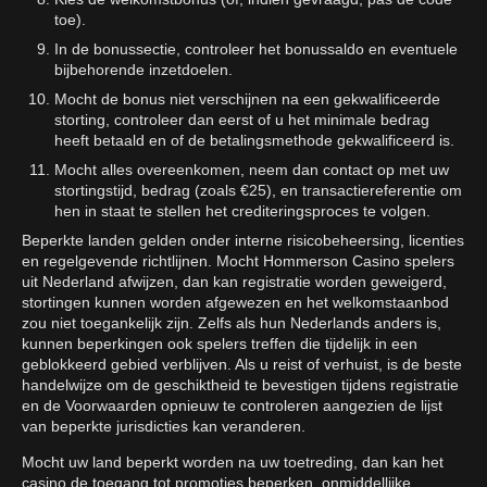
toe).
In de bonussectie, controleer het bonussaldo en eventuele
bijbehorende inzetdoelen.
Mocht de bonus niet verschijnen na een gekwalificeerde
storting, controleer dan eerst of u het minimale bedrag
heeft betaald en of de betalingsmethode gekwalificeerd is.
Mocht alles overeenkomen, neem dan contact op met uw
stortingstijd, bedrag (zoals €25), en transactiereferentie om
hen in staat te stellen het crediteringsproces te volgen.
Beperkte landen gelden onder interne risicobeheersing, licenties
en regelgevende richtlijnen. Mocht Hommerson Casino spelers
uit Nederland afwijzen, dan kan registratie worden geweigerd,
stortingen kunnen worden afgewezen en het welkomstaanbod
zou niet toegankelijk zijn. Zelfs als hun Nederlands anders is,
kunnen beperkingen ook spelers treffen die tijdelijk in een
geblokkeerd gebied verblijven. Als u reist of verhuist, is de beste
handelwijze om de geschiktheid te bevestigen tijdens registratie
en de Voorwaarden opnieuw te controleren aangezien de lijst
van beperkte jurisdicties kan veranderen.
Mocht uw land beperkt worden na uw toetreding, dan kan het
casino de toegang tot promoties beperken, onmiddellijke