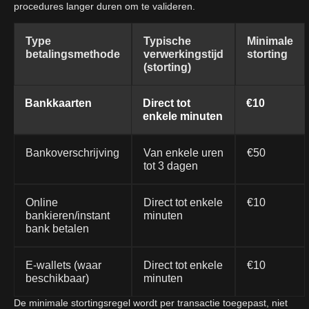
procedures langer duren om te valideren.
Type
Typische
Minimale
betalingsmethode
verwerkingstijd
storting
(storting)
Bankkaarten
Direct tot
€10
enkele minuten
Bankoverschrijving
Van enkele uren
€50
tot 3 dagen
Online
Direct tot enkele
€10
bankieren/instant
minuten
bank betalen
E-wallets (waar
Direct tot enkele
€10
beschikbaar)
minuten
De minimale stortingsregel wordt per transactie toegepast, niet