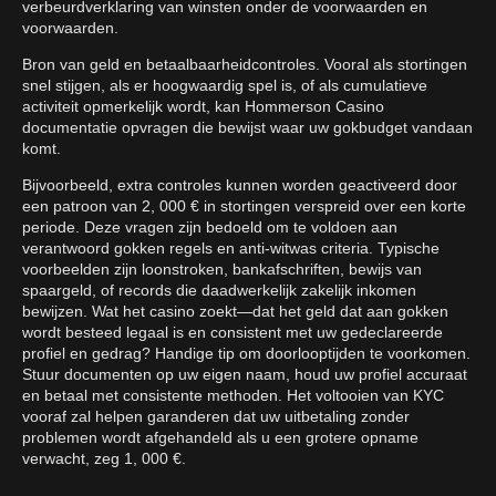
verbeurdverklaring van winsten onder de voorwaarden en
voorwaarden.
Bron van geld en betaalbaarheidcontroles. Vooral als stortingen
snel stijgen, als er hoogwaardig spel is, of als cumulatieve
activiteit opmerkelijk wordt, kan Hommerson Casino
documentatie opvragen die bewijst waar uw gokbudget vandaan
komt.
Bijvoorbeeld, extra controles kunnen worden geactiveerd door
een patroon van 2, 000 € in stortingen verspreid over een korte
periode. Deze vragen zijn bedoeld om te voldoen aan
verantwoord gokken regels en anti-witwas criteria. Typische
voorbeelden zijn loonstroken, bankafschriften, bewijs van
spaargeld, of records die daadwerkelijk zakelijk inkomen
bewijzen. Wat het casino zoekt—dat het geld dat aan gokken
wordt besteed legaal is en consistent met uw gedeclareerde
profiel en gedrag? Handige tip om doorlooptijden te voorkomen.
Stuur documenten op uw eigen naam, houd uw profiel accuraat
en betaal met consistente methoden. Het voltooien van KYC
vooraf zal helpen garanderen dat uw uitbetaling zonder
problemen wordt afgehandeld als u een grotere opname
verwacht, zeg 1, 000 €.