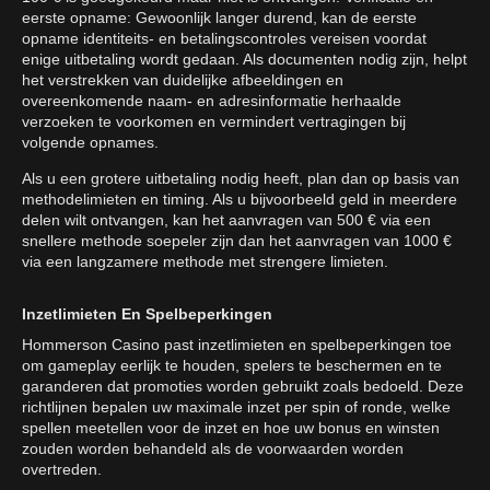
eerste opname: Gewoonlijk langer durend, kan de eerste
opname identiteits- en betalingscontroles vereisen voordat
enige uitbetaling wordt gedaan. Als documenten nodig zijn, helpt
het verstrekken van duidelijke afbeeldingen en
overeenkomende naam- en adresinformatie herhaalde
verzoeken te voorkomen en vermindert vertragingen bij
volgende opnames.
Als u een grotere uitbetaling nodig heeft, plan dan op basis van
methodelimieten en timing. Als u bijvoorbeeld geld in meerdere
delen wilt ontvangen, kan het aanvragen van 500 € via een
snellere methode soepeler zijn dan het aanvragen van 1000 €
via een langzamere methode met strengere limieten.
Inzetlimieten En Spelbeperkingen
Hommerson Casino past inzetlimieten en spelbeperkingen toe
om gameplay eerlijk te houden, spelers te beschermen en te
garanderen dat promoties worden gebruikt zoals bedoeld. Deze
richtlijnen bepalen uw maximale inzet per spin of ronde, welke
spellen meetellen voor de inzet en hoe uw bonus en winsten
zouden worden behandeld als de voorwaarden worden
overtreden.