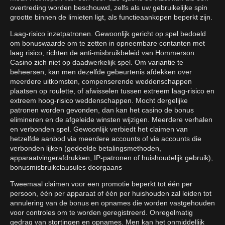
overtreding worden beschouwd, zelfs als uw gebruikelijke spin
grootte binnen de limieten ligt, als functieaankopen beperkt zijn.
Laag-risico inzetpatronen. Gewoonlijk gericht op spel bedoeld
om bonuswaarde om te zetten in opneembare contanten met
laag risico, richten de anti-misbruikbeleid van Hommerson
Casino zich niet op daadwerkelijk spel. Om variantie te
beheersen, kan men dezelfde gebeurtenis afdekken over
meerdere uitkomsten, compenserende weddenschappen
plaatsen op roulette, of afwisselen tussen extreem laag-risico en
extreem hoog-risico weddenschappen. Mocht dergelijke
patronen worden gevonden, dan kan het casino de bonus
elimineren en de afgeleide winsten wijzigen. Meerdere verhalen
en verbonden spel. Gewoonlijk verbiedt het claimen van
hetzelfde aanbod via meerdere accounts of via accounts die
verbonden lijken (gedeelde betalingsmethoden,
apparaatvingerafdrukken, IP-patronen of huishoudelijk gebruik),
bonusmisbruikclausules doorgaans
Tweemaal claimen voor een promotie beperkt tot één per
persoon, één per apparaat of één per huishouden zal leiden tot
annulering van de bonus en opnames die worden vastgehouden
voor controles om te worden geregistreerd. Onregelmatig
gedrag van stortingen en opnames. Men kan het onmiddellijk