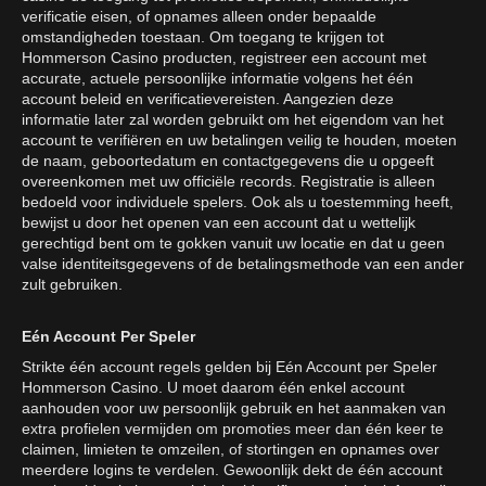
verificatie eisen, of opnames alleen onder bepaalde
omstandigheden toestaan. Om toegang te krijgen tot
Hommerson Casino producten, registreer een account met
accurate, actuele persoonlijke informatie volgens het één
account beleid en verificatievereisten. Aangezien deze
informatie later zal worden gebruikt om het eigendom van het
account te verifiëren en uw betalingen veilig te houden, moeten
de naam, geboortedatum en contactgegevens die u opgeeft
overeenkomen met uw officiële records. Registratie is alleen
bedoeld voor individuele spelers. Ook als u toestemming heeft,
bewijst u door het openen van een account dat u wettelijk
gerechtigd bent om te gokken vanuit uw locatie en dat u geen
valse identiteitsgegevens of de betalingsmethode van een ander
zult gebruiken.
Eén Account Per Speler
Strikte één account regels gelden bij Eén Account per Speler
Hommerson Casino. U moet daarom één enkel account
aanhouden voor uw persoonlijk gebruik en het aanmaken van
extra profielen vermijden om promoties meer dan één keer te
claimen, limieten te omzeilen, of stortingen en opnames over
meerdere logins te verdelen. Gewoonlijk dekt de één account