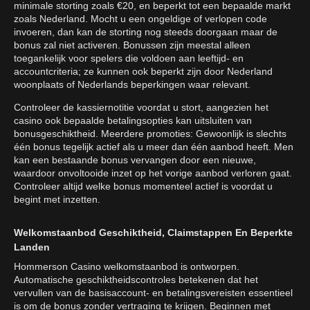
minimale storting zoals €20, en beperkt tot een bepaalde markt
zoals Nederland. Mocht u een ongeldige of verlopen code
invoeren, dan kan de storting nog steeds doorgaan maar de
bonus zal niet activeren. Bonussen zijn meestal alleen
toegankelijk voor spelers die voldoen aan leeftijd- en
accountcriteria; ze kunnen ook beperkt zijn door Nederland
woonplaats of Nederlands beperkingen waar relevant.
Controleer de kassiernotitie voordat u stort, aangezien het
casino ook bepaalde betalingsopties kan uitsluiten van
bonusgeschiktheid. Meerdere promoties: Gewoonlijk is slechts
één bonus tegelijk actief als u meer dan één aanbod heeft. Men
kan een bestaande bonus vervangen door een nieuwe,
waardoor onvoltooide inzet op het vorige aanbod verloren gaat.
Controleer altijd welke bonus momenteel actief is voordat u
begint met inzetten.
Welkomstaanbod Geschiktheid, Claimstappen En Beperkte
Landen
Hommerson Casino welkomstaanbod is ontworpen.
Automatische geschiktheidscontroles betekenen dat het
vervullen van de basisaccount- en betalingsvereisten essentieel
is om de bonus zonder vertraging te krijgen. Beginnen met