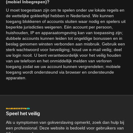
(mobiel Inbegrepen)?
U moet toegestaan zijn om te spelen onder uw lokale regels en
de wettelijke gokleeftijd hebben in Nederland. We kunnen
toegang blokkeren of accounts sluiten waar nodig en spelers uit
beperkte jurisdicties weigeren. Eén account per persoon,
huishouden, IP en apparaatomgeving kan van toepassing zijn;
dubbele accounts kunnen leiden tot ongeldige bonussen en in
beslag genomen winsten verbonden aan misbruik. Gebruik een
sterk wachtwoord voor beveiliging; houd uw e-mail veilig; deel
uw login nooit. U bent verantwoordelijk voor het veilig houden
van uw telefoon en het onmiddellijk melden van verloren
toegang zodat we uw account kunnen vergrendelen; mobiele
toegang wordt ondersteund via browser en ondersteunde
apparaten.
Speel het veilig
Als u symptomen van gokverslaving opmerkt, zoek dan hulp bij
een professional. Deze website is bedoeld voor gebruikers van