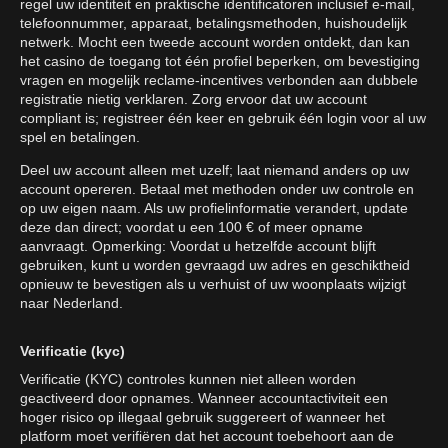
regel uw identiteit en praktische identificatoren inclusief e-mail,
telefoonnummer, apparaat, betalingsmethoden, huishoudelijk
netwerk. Mocht een tweede account worden ontdekt, dan kan
het casino de toegang tot één profiel beperken, om bevestiging
vragen en mogelijk reclame-incentives verbonden aan dubbele
registratie nietig verklaren. Zorg ervoor dat uw account
compliant is; registreer één keer en gebruik één login voor al uw
spel en betalingen.
Deel uw account alleen met uzelf; laat niemand anders op uw
account opereren. Betaal met methoden onder uw controle en
op uw eigen naam. Als uw profielinformatie verandert, update
deze dan direct; voordat u een 100 € of meer opname
aanvraagt. Opmerking: Voordat u hetzelfde account blijft
gebruiken, kunt u worden gevraagd uw adres en geschiktheid
opnieuw te bevestigen als u verhuist of uw woonplaats wijzigt
naar Nederland.
Verificatie (kyc)
Verificatie (KYC) controles kunnen niet alleen worden
geactiveerd door opnames. Wanneer accountactiviteit een
hoger risico op illegaal gebruik suggereert of wanneer het
platform moet verifiëren dat het account toebehoort aan de