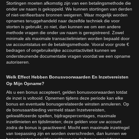
Stortingen moeten afkomstig zijn van een betalingsmethode die
onder uw naam is gekoppeld. We kunnen stortingen van derden
of niet-verifieerbare bronnen weigeren. Waar mogelijk worden
opnames teruggehandeld naar dezelfde techniek die voor
storten is gebruikt; zo niet, dan kunnen we om een andere
methode vragen die onder uw naam is geregistreerd. Zowel
minimale als maximale transactielimieten worden bepaald door
uw accountstatus en de betalingsmethode. Vooral voor grote €
bedragen of ongebruikelijke accountactiviteit kunnen we
ondersteunende documentatie vragen voordat we een opname
autoriseren.
Welk Effect Hebben Bonusvoorwaarden En Inzetvereisten
Op Mijn Opname?
Als u een bonus accepteert, gelden bonusvoorwaarden totdat
de inzet is voltooid. Opnemen tijdens deze periode kan elke
bonus en eventuele bonusgerelateerde winsten annuleren. Op
de bonusaanbieding vermeld staan Inzetvereisten,
gekwalificeerde spellen, bijdragepercentages, maximale
inzetlimieten en tijdslimieten; deze gelden voor uw account
zodra de bonus is geactiveerd. Mocht een maximale inzetregel
van toepassing zijn en worden overschreden, dan kunnen we