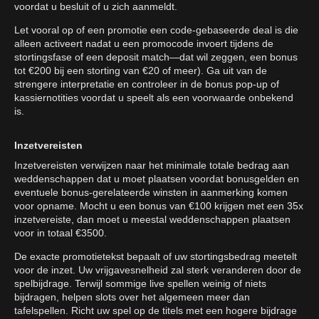
voordat u besluit of u zich aanmeldt.
Let vooral op of een promotie een code-gebaseerde deal is die
alleen activeert nadat u een promocode invoert tijdens de
stortingsfase of een deposit match—dat wil zeggen, een bonus
tot €200 bij een storting van €20 of meer). Ga uit van de
strengere interpretatie en controleer in de bonus pop-up of
kassiernotities voordat u speelt als een voorwaarde onbekend
is.
Inzetvereisten
Inzetvereisten verwijzen naar het minimale totale bedrag aan
weddenschappen dat u moet plaatsen voordat bonusgelden en
eventuele bonus-gerelateerde winsten in aanmerking komen
voor opname. Mocht u een bonus van €100 krijgen met een 35x
inzetvereiste, dan moet u meestal weddenschappen plaatsen
voor in totaal €3500.
De exacte promotietekst bepaalt of uw stortingsbedrag meetelt
voor de inzet. Uw vrijgavesnelheid zal sterk veranderen door de
spelbijdrage. Terwijl sommige live spellen weinig of niets
bijdragen, helpen slots over het algemeen meer dan
tafelspellen. Richt uw spel op de titels met een hogere bijdrage