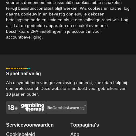
voor ons domein om niet-essentiële cookies uit te schakelen
terwijl basisfunctionaliteit blijft werken. Wis cookies en cache, log
daarna opnieuw in en bevestig opnieuw je gekozen
betalingsmethode en limieten als je een volledige reset wilt. Log
altijd af op gedeelde apparaten en schakel eventuele
beschikbare 2FA-instellingen in je account in voor
accountbeveiliging.
Speel het veilig
Als u symptomen van gokverslaving opmerkt, zoek dan hulp bij
een professional. Deze website is bedoeld voor gebruikers van
18 jaar en ouder.
Servicevoorwaarden
Toppagina's
Cookiebeleid
App