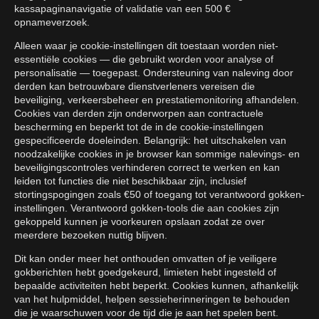
kassapaginanavigatie of validatie van een 500 €
opnameverzoek.
Alleen waar je cookie-instellingen dit toestaan worden niet-
essentiële cookies — die gebruikt worden voor analyse of
personalisatie — toegepast. Ondersteuning van naleving door
derden kan betrouwbare dienstverleners vereisen die
beveiliging, verkeersbeheer en prestatiemonitoring afhandelen.
Cookies van derden zijn onderworpen aan contractuele
bescherming en beperkt tot de in de cookie-instellingen
gespecificeerde doeleinden. Belangrijk: het uitschakelen van
noodzakelijke cookies in je browser kan sommige nalevings- en
beveiligingscontroles verhinderen correct te werken en kan
leiden tot functies die niet beschikbaar zijn, inclusief
stortingspogingen zoals €50 of toegang tot verantwoord gokken-
instellingen. Verantwoord gokken-tools die aan cookies zijn
gekoppeld kunnen je voorkeuren opslaan zodat ze over
meerdere bezoeken nuttig blijven.
Dit kan onder meer het onthouden omvatten of je veiligere
gokberichten hebt goedgekeurd, limieten hebt ingesteld of
bepaalde activiteiten hebt beperkt. Cookies kunnen, afhankelijk
van het hulpmiddel, helpen sessieherinneringen te behouden
die je waarschuwen voor de tijd die je aan het spelen bent.