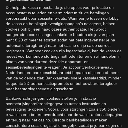
Dit helpt de kassa meestal de juiste opties voor je locatie en
accountstatus te laden en vermindert mislukte betalingen
veroorzaakt door sessietime-outs. Wanneer je tussen de lobby,
de kassa en betalingsbevestigingspagina’s navigeert, helpen
cookies ook bij een naadlozere authenticatie. Het wordt
aangeraden cookies ingeschakeld te houden als je van plan
bent € 20 of meer te storten zodat het betalingsvenster je na
autorisatie terugbrengt naar het casino en je saldo correct
registreert. Wanneer cookies zijn ingeschakeld, kan de kassa de
meest voorkomende stortingsmethoden tonen en afhandelen in
plaats van voortdurend dezelfde apparaat- en
sessiebevestigingen te vragen. Je accountverificatieniveau,
Nederland, en bankbeschikbaarheid bepalen of je een of meer
van de volgende ziet: Bankkaarten- snelle kassalaadtijd, minder
frequente 3D-authenticatieprompts en betrouwbare terugkeer
naar het stortingsbevestigingsscherm.
Bankoverschrijvingen: cookies stellen je in staat je
overschrijvingsreferentiegegevens tussen instructies en
bevestiging te openen. Vooral voor stortingen zoals €50 bieden
e-wallets een betere overdracht naar de wallet-autorisatiepagina
en terug naar het casino. Directe bankbetalingen maken
consistentere sessieregistratie mogelijk, zodat je je banklogin en