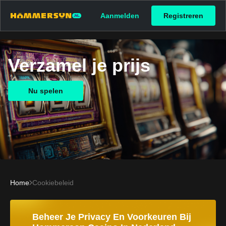
Aanmelden
Registreren
Verzamel je prijs
Nu spelen
Home
Cookiebeleid
Beheer Je Privacy En Voorkeuren Bij