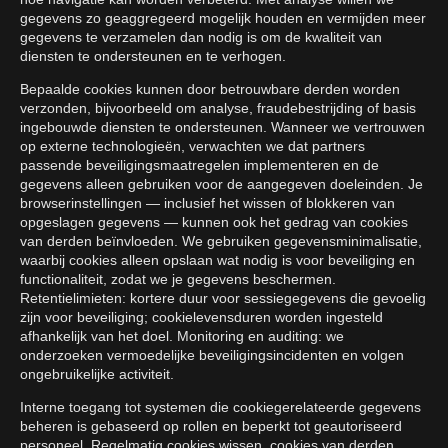
gegevens zo geaggregeerd mogelijk houden en vermijden meer
gegevens te verzamelen dan nodig is om de kwaliteit van
diensten te ondersteunen en te verhogen.
Bepaalde cookies kunnen door betrouwbare derden worden
verzonden, bijvoorbeeld om analyse, fraudebestrijding of basis
ingebouwde diensten te ondersteunen. Wanneer we vertrouwen
op externe technologieën, verwachten we dat partners
passende beveiligingsmaatregelen implementeren en de
gegevens alleen gebruiken voor de aangegeven doeleinden. Je
browserinstellingen — inclusief het wissen of blokkeren van
opgeslagen gegevens — kunnen ook het gedrag van cookies
van derden beïnvloeden. We gebruiken gegevensminimalisatie,
waarbij cookies alleen opslaan wat nodig is voor beveiliging en
functionaliteit, zodat we je gegevens beschermen.
Retentielimieten: kortere duur voor sessiegegevens die gevoelig
zijn voor beveiliging; cookielevensduren worden ingesteld
afhankelijk van het doel. Monitoring en auditing: we
onderzoeken vermoedelijke beveiligingsincidenten en volgen
ongebruikelijke activiteit.
Interne toegang tot systemen die cookiegerelateerde gegevens
beheren is gebaseerd op rollen en beperkt tot geautoriseerd
personeel. Regelmatig cookies wissen, cookies van derden