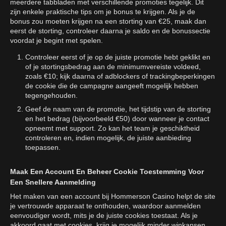
meerdere tabbladen met verschillende promoties tegelijk. Dit
zijn enkele praktische tips om je bonus te krijgen. Als je de
bonus zou moeten krijgen na een storting van €25, maak dan
eerst de storting, controleer daarna je saldo en de bonussectie
voordat je begint met spelen.
Controleer eerst of je op de juiste promotie hebt geklikt en
of je stortingsbedrag aan de minimumvereiste voldeed,
zoals €10; kijk daarna of adblockers of trackingbeperkingen
de cookie die de campagne aangeeft mogelijk hebben
tegengehouden.
Geef de naam van de promotie, het tijdstip van de storting
en het bedrag (bijvoorbeeld €50) door wanneer je contact
opneemt met support. Zo kan het team je geschiktheid
controleren en, indien mogelijk, de juiste aanbieding
toepassen.
Maak Een Account En Beheer Cookie Toestemming Voor
Een Snellere Aanmelding
Het maken van een account bij Hommerson Casino helpt de site
je vertrouwde apparaat te onthouden, waardoor aanmelden
eenvoudiger wordt, mits je de juiste cookies toestaat. Als je
akkoord gaat met cookies, krijg je mogelijk minder winkansen,