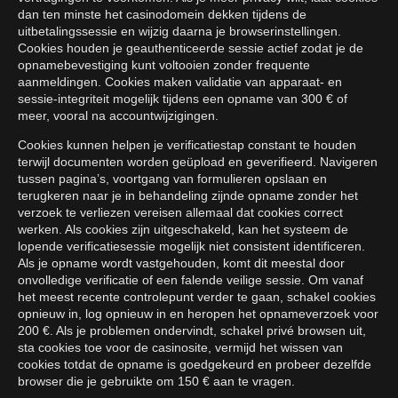
dan ten minste het casinodomein dekken tijdens de
uitbetalingssessie en wijzig daarna je browserinstellingen.
Cookies houden je geauthenticeerde sessie actief zodat je de
opnamebevestiging kunt voltooien zonder frequente
aanmeldingen. Cookies maken validatie van apparaat- en
sessie-integriteit mogelijk tijdens een opname van 300 € of
meer, vooral na accountwijzigingen.
Cookies kunnen helpen je verificatiestap constant te houden
terwijl documenten worden geüpload en geverifieerd. Navigeren
tussen pagina’s, voortgang van formulieren opslaan en
terugkeren naar je in behandeling zijnde opname zonder het
verzoek te verliezen vereisen allemaal dat cookies correct
werken. Als cookies zijn uitgeschakeld, kan het systeem de
lopende verificatiesessie mogelijk niet consistent identificeren.
Als je opname wordt vastgehouden, komt dit meestal door
onvolledige verificatie of een falende veilige sessie. Om vanaf
het meest recente controlepunt verder te gaan, schakel cookies
opnieuw in, log opnieuw in en heropen het opnameverzoek voor
200 €. Als je problemen ondervindt, schakel privé browsen uit,
sta cookies toe voor de casinosite, vermijd het wissen van
cookies totdat de opname is goedgekeurd en probeer dezelfde
browser die je gebruikte om 150 € aan te vragen.