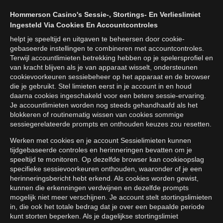
Hommerson Casino's Sessie-, Stortings- En Verlieslimiet
Ingesteld Via Cookies En Accountcontroles
helpt je speeltijd en uitgaven te beheersen door cookie-
gebaseerde instellingen te combineren met accountcontroles.
Terwijl accountlimieten betrekking hebben op je spelersprofiel en
van kracht blijven als je van apparaat wisselt, ondersteunen
cookievoorkeuren sessiebeheer op het apparaat en de browser
die je gebruikt. Stel limieten eerst in je account in en houd
daarna cookies ingeschakeld voor een betere sessie-ervaring.
Je accountlimieten worden nog steeds gehandhaafd als het
blokkeren of routinematig wissen van cookies sommige
sessiegerelateerde prompts en onthouden keuzes zou resetten.
Werken met cookies en je account Sessielimieten kunnen
tijdgebaseerde controles en herinneringen bevatten om je
speeltijd te monitoren. Op dezelfde browser kan cookieopslag
specifieke sessievoorkeuren onthouden, waaronder of je een
herinneringsbericht hebt erkend. Als cookies worden gewist,
kunnen die erkenningen verdwijnen en dezelfde prompts
mogelijk niet meer verschijnen. Je account stelt stortingslimieten
in, die ook het totale bedrag dat je over een bepaalde periode
kunt storten beperken. Als je dagelijkse stortingslimiet