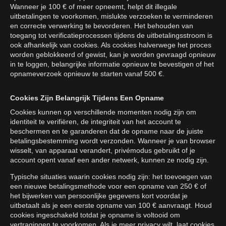
Wanneer je 100 € of meer opneemt, helpt dit illegale
uitbetalingen te voorkomen, mislukte verzoeken te verminderen
en correcte verwerking te bevorderen. Het behouden van
toegang tot verificatieprocessen tijdens de uitbetalingsstroom is
ook afhankelijk van cookies. Als cookies halverwege het proces
worden geblokkeerd of gewist, kan je worden gevraagd opnieuw
in te loggen, belangrijke informatie opnieuw te bevestigen of het
opnameverzoek opnieuw te starten vanaf 500 €.
Cookies Zijn Belangrijk Tijdens Een Opname
Cookies kunnen op verschillende momenten nodig zijn om
identiteit te verifiëren, de integriteit van het account te
beschermen en te garanderen dat de opname naar de juiste
betalingsbestemming wordt verzonden. Wanneer je van browser
wisselt, van apparaat verandert, privémodus gebruikt of je
account opent vanaf een ander netwerk, kunnen ze nodig zijn.
Typische situaties waarin cookies nodig zijn: het toevoegen van
een nieuwe betalingsmethode voor een opname van 250 € of
het bijwerken van persoonlijke gegevens kort voordat je
uitbetaalt als je een eerste opname van 100 € aanvraagt. Houd
cookies ingeschakeld totdat je opname is voltooid om
vertragingen te voorkomen. Als je meer privacy wilt, laat cookies