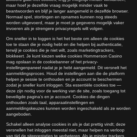
maar hoef je dezelfde vraag mogelijk minder vaak te
beantwoorden en blijf je langer aangemeld in dezelfde browser.
Normaal spel, stortingen en opnames kunnen nog steeds
worden uitgevoerd, maar je moet je gegevens mogelijk vaker
invoeren als je strengere privacyregels wilt volgen.
Om sneller in te loggen is het het beste om alleen de cookies
toe te staan die je nodig hebt en die helpen bij authenticatie,
terwijl je cookies die je niet wilt, zoals marketingtrackers,
blokkeert. Je kunt kiezen welke cookies Hommerson Casino
mag opslaan in de cookiebanner of het privacy-
instellingenpaneel nadat je je hebt aangemeld. Dit versnelt het
aanmeldingsproces. Houd de instellingen aan die de platform
helpen je sessie te onthouden en je account te beschermen
zodat je sneller kunt inloggen. Sta essentiële cookies toe —
deze zijn nodig voor de werking van de site, zoals toegang tot
beveiligde pagina’s en je account. Cookies die dingen
onthouden zoals taal, apparaatinstellingen en
aanmeldingskeuzes kunnen worden ingeschakeld als ze worden
aangeboden.
Schakel alleen analyse cookies in als je dat prettig vindt; deze
versnellen het inloggen meestal niet, maar helpen na verloop
van tijd de siteprestaties te verbeteren. Als je minder trackers