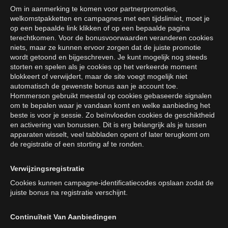
Om in aanmerking te komen voor partnerpromoties,
welkomstpakketten en campagnes met een tijdslimiet, moet je
op een bepaalde link klikken of op een bepaalde pagina
terechtkomen. Voor de bonusvoorwaarden veranderen cookies
niets, maar ze kunnen ervoor zorgen dat de juiste promotie
wordt getoond en bijgeschreven. Je kunt mogelijk nog steeds
storten en spelen als je cookies op het verkeerde moment
blokkeert of verwijdert, maar de site voegt mogelijk niet
automatisch de gewenste bonus aan je account toe.
Hommerson gebruikt meestal op cookies gebaseerde signalen
om te bepalen waar je vandaan komt en welke aanbieding het
beste is voor je sessie. Zo beïnvloeden cookies de geschiktheid
en activering van bonussen. Dit is erg belangrijk als je tussen
apparaten wisselt, veel tabbladen opent of later terugkomt om
de registratie of een storting af te ronden.
Verwijzingsregistratie
Cookies kunnen campagne-identificatiecodes opslaan zodat de
juiste bonus na registratie verschijnt.
Continuïteit Van Aanbiedingen